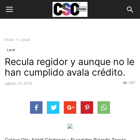
Inicio
Local
Local
Recula regidor y aunque no le
han cumplido avala crédito.
587
agosto 31, 2016
Celaya Gto: Arlett Cárdenas.- El regidor Ricardo Torres