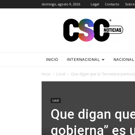
domingo, agosto 9, 2026
Legal
Contacto
Sobre
CSC
Noticias
INICIO
INTERNACIONAL
NACIONAL
Inicio
Local
Que digan que la “Secretaria particu
Local
Que digan que 
gobierna” es 