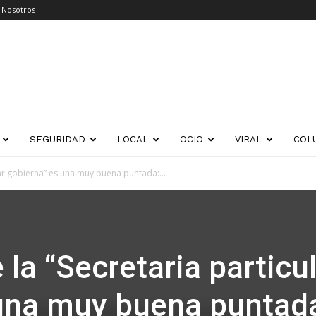
 Nosotros
SEGURIDAD
LOCAL
OCIO
VIRAL
COL
lar gobierna” es una muy buena puntada:...
la “Secretaria particu
una muy buena puntad