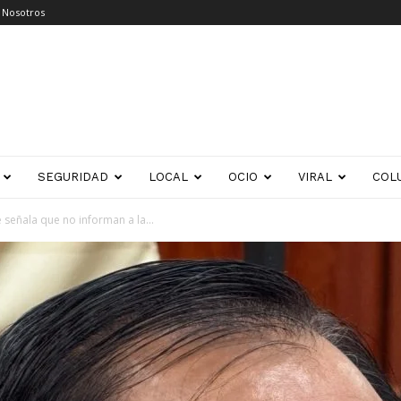
 Nosotros
SEGURIDAD
LOCAL
OCIO
VIRAL
COL
 señala que no informan a la...