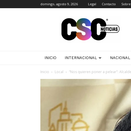
domingo, agosto 9, 2026
Legal
Contacto
Sobre
CSC
Noticias
INICIO
INTERNACIONAL
NACIONAL
Inicio
Local
“Nos quieren poner a pelear”: Alcalde