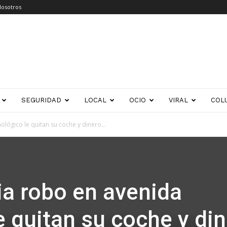
Nosotros
SEGURIDAD
LOCAL
OCIO
VIRAL
COL
lógico le quitan su coche y dinero...
a robo en avenida
e quitan su coche y di