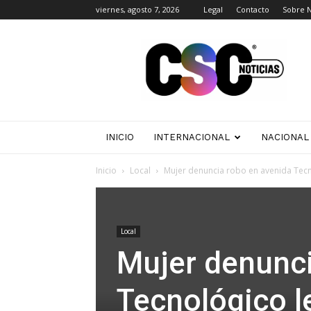
viernes, agosto 7, 2026
Legal
Contacto
Sobre 
CSC
Noticias
INICIO
INTERNACIONAL
NACIONAL
Inicio
Local
Mujer denuncia robo en avenida Tecno
Local
Mujer denunci
Tecnológico l