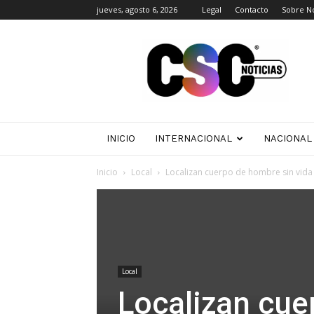
jueves, agosto 6, 2026
Legal
Contacto
Sobre N
CSC
Noticias
INICIO
INTERNACIONAL
NACIONAL
Inicio
Local
Localizan cuerpo de hombre sin vida 
Local
Localizan cue