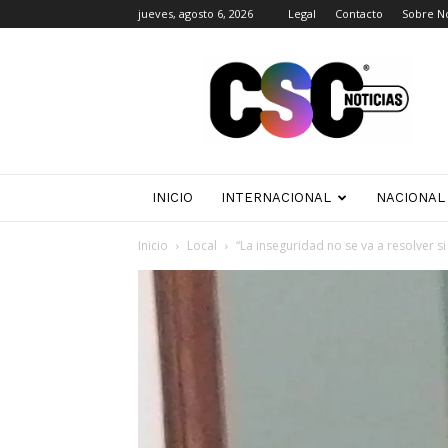
jueves, agosto 6, 2026
Legal
Contacto
Sobre N
CSC
Noticias
INICIO
INTERNACIONAL
NACIONAL
Inicio
Local
“La inseguridad no se va a resolver s