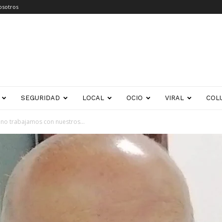
osotros
SEGURIDAD
LOCAL
OCIO
VIRAL
COL
i no trabajamos con nuestros...