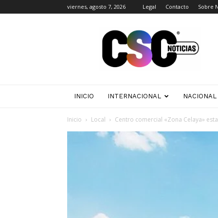
viernes, agosto 7, 2026
Legal
Contacto
Sobre 
CSC
Noticias
INICIO
INTERNACIONAL
NACIONAL
Inicio
Local
Centro comercial «Zona Celaya» esta