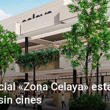
ial «Zona Celaya» est
sin cines