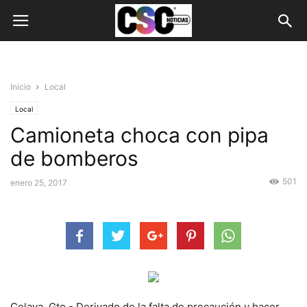
Inicio
Local
Local
Camioneta choca con pipa
de bomberos
501
enero 25, 2017
Celaya, Gto.- Derivado de la falta de precaución y hacer