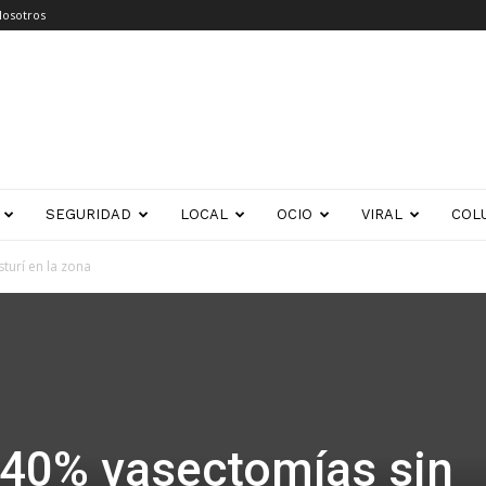
Nosotros
SEGURIDAD
LOCAL
OCIO
VIRAL
COL
turí en la zona
40% vasectomías sin