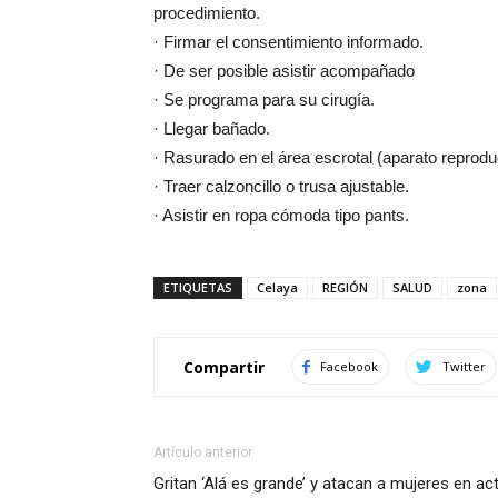
procedimiento.
· Firmar el consentimiento informado.
· De ser posible asistir acompañado
· Se programa para su cirugía.
· Llegar bañado.
· Rasurado en el área escrotal (aparato reprodu
· Traer calzoncillo o trusa ajustable.
· Asistir en ropa cómoda tipo pants.
ETIQUETAS
Celaya
REGIÓN
SALUD
zona
Compartir
Facebook
Twitter
Artículo anterior
Gritan ‘Alá es grande’ y atacan a mujeres en ac