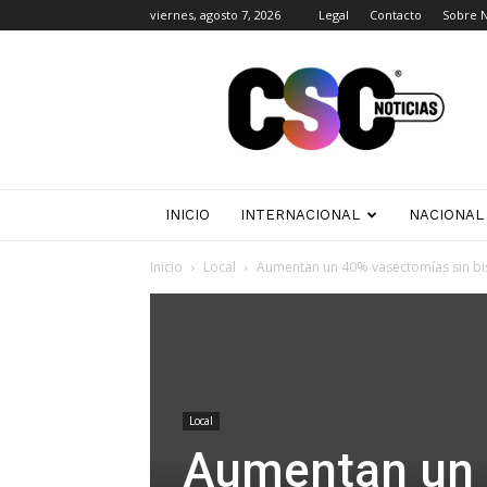
viernes, agosto 7, 2026
Legal
Contacto
Sobre 
CSC
Noticias
INICIO
INTERNACIONAL
NACIONAL
Inicio
Local
Aumentan un 40% vasectomías sin bis
Local
Aumentan un 