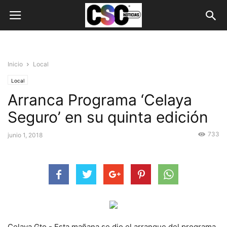
Inicio
Local
Local
Arranca Programa ‘Celaya
Seguro’ en su quinta edición
733
junio 1, 2018
Celaya Gto.- Esta mañana se dio el arranque del programa