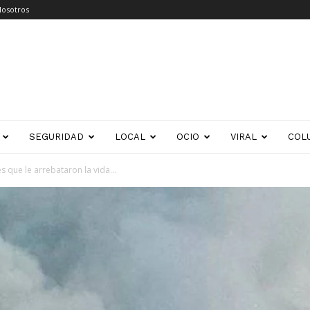
Nosotros
SEGURIDAD
LOCAL
OCIO
VIRAL
COL
 que le arrebataron la vida...