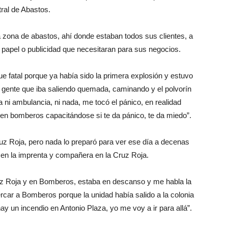
tral de Abastos.
a zona de abastos, ahí donde estaban todos sus clientes, a
o papel o publicidad que necesitaran para sus negocios.
e fatal porque ya había sido la primera explosión y estuvo
a gente que iba saliendo quemada, caminando y el polvorín
 ni ambulancia, ni nada, me tocó el pánico, en realidad
 en bomberos capacitándose si te da pánico, te da miedo”.
 Roja, pero nada lo preparó para ver ese día a decenas
a en la imprenta y compañera en la Cruz Roja.
uz Roja y en Bomberos, estaba en descanso y me habla la
ar a Bomberos porque la unidad había salido a la colonia
hay un incendio en Antonio Plaza, yo me voy a ir para allá”.