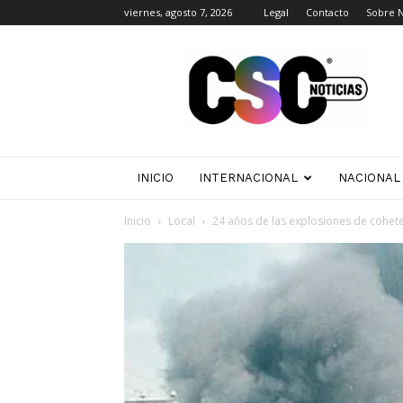
viernes, agosto 7, 2026
Legal
Contacto
Sobre 
CSC
Noticias
INICIO
INTERNACIONAL
NACIONAL
Inicio
Local
24 años de las explosiones de cohetes