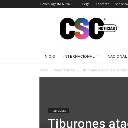
jueves, agosto 6, 2026
Legal
Contacto
Sobre N
CSC
Noticias
INICIO
INTERNACIONAL
NACIONAL
Inicio
Internacional
Tiburones atacan a dos niño
Internacional
Tiburones ata