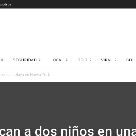
osotros
SEGURIDAD
LOCAL
OCIO
VIRAL
COL
s en una playa en Nueva York
can a dos niños en un