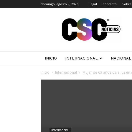
domingo, agosto 9, 2026
Legal
Contacto
Sobre
CSC
Noticias
INICIO
INTERNACIONAL
NACIONAL
Inicio
Internacional
Mujer de 63 años da a luz en 
Internacional