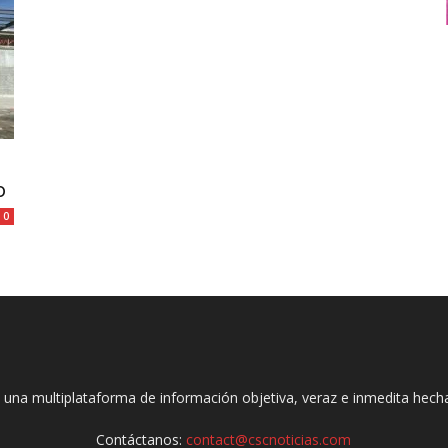
o
0
 una multiplataforma de información objetiva, veraz e inmedita hec
Contáctanos:
contact@cscnoticias.com