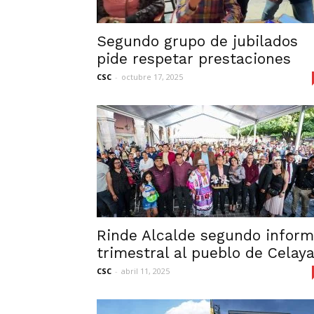
Segundo grupo de jubilados
pide respetar prestaciones
CSC
-
octubre 17, 2025
Rinde Alcalde segundo infor
trimestral al pueblo de Celay
CSC
-
abril 11, 2025