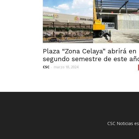
Plaza “Zona Celaya” abrirá en
segundo semestre de este añ
CSC
-
marzo 18, 2024
CSC Noticias es