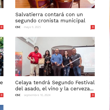
Salvatierra contará con un
segundo cronista municipal
CSC
-
mayo 9, 2025
0
0
me
Celaya tendrá Segundo Festival
a
del asado, el vino y la cerveza...
CSC
-
septiembre 10, 2024
0
0