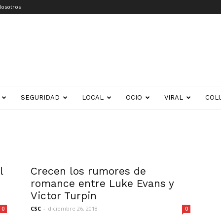
Nosotros
SEGURIDAD
LOCAL
OCIO
VIRAL
COL
l
Crecen los rumores de
romance entre Luke Evans y
Victor Turpin
CSC
-
diciembre 26, 2018
0
0