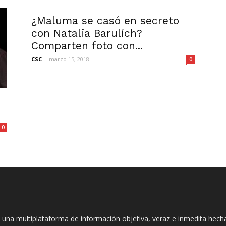
¿Maluma se casó en secreto
con Natalia Barulích?
Comparten foto con...
CSC
-
marzo 15, 2018
0
0
 una multiplataforma de información objetiva, veraz e inmedita hec