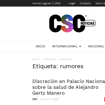
viernes, agosto 7, 2026
Legal
Contacto
Sobre 
CSC
Noticias
INICIO
INTERNACIONAL
NACIONAL
Inicio
Etiquetas
Rumores
Etiqueta: rumores
Discreción en Palacio Naciona
sobre la salud de Alejandro
Gertz Manero
CSC
-
enero 21, 2023