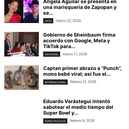
Ángela Aguilar se presenta en
una marisquería de Zapopan y
se...
marzo 22, 2026
OCIO
Gobierno de Sheinbaum firma
acuerdo con Google, Meta y
TikTok para...
marzo 11, 2026
NACIONAL
Captan primer abrazo a “Punch”,
mono bebé viral; así fue el...
febrero 21, 2026
INTERNACIONAL
Eduardo Verástegui intentó
sabotear el medio tiempo del
Super Bowl y...
febrero 9, 2026
ESPECTÁCULOS