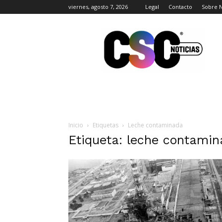
viernes, agosto 7, 2026
Legal
Contacto
Sobre 
CSC
Noticias
Inicio
Etiquetas
Leche contaminada
Etiqueta: leche contami