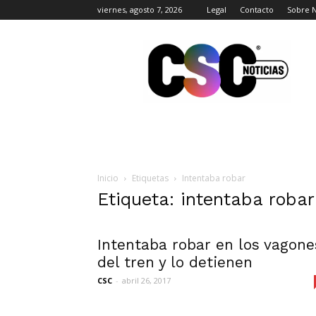
viernes, agosto 7, 2026
Legal
Contacto
Sobre 
CSC
Noticias
Inicio
Etiquetas
Intentaba robar
Etiqueta: intentaba robar
Intentaba robar en los vagone
del tren y lo detienen
CSC
-
abril 26, 2017