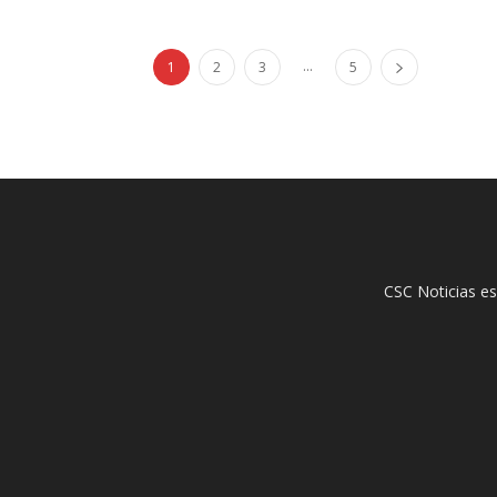
...
1
2
3
5
CSC Noticias es