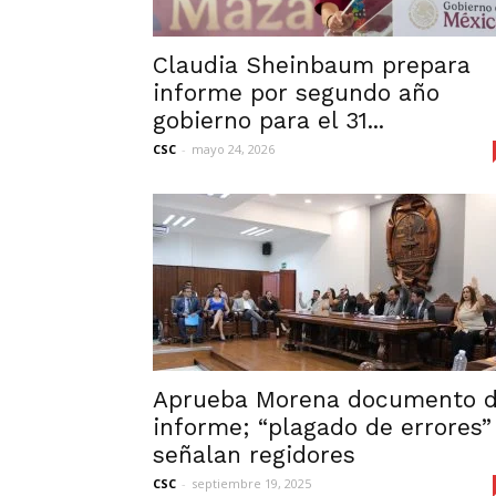
Claudia Sheinbaum prepara
informe por segundo año
gobierno para el 31...
CSC
-
mayo 24, 2026
Aprueba Morena documento 
informe; “plagado de errores”
señalan regidores
CSC
-
septiembre 19, 2025