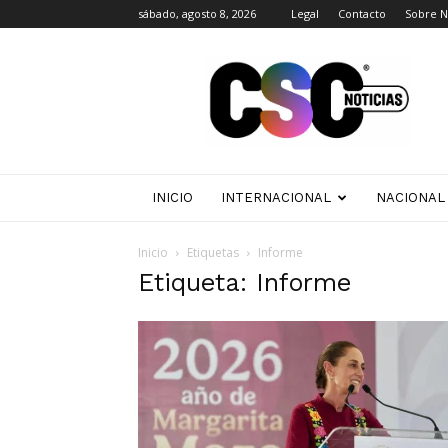
sábado, agosto 8, 2026
Legal
Contacto
Sobre N
CSC
Noticias
INICIO
INTERNACIONAL
NACIONAL
Inicio
Etiquetas
Informe
Etiqueta: Informe