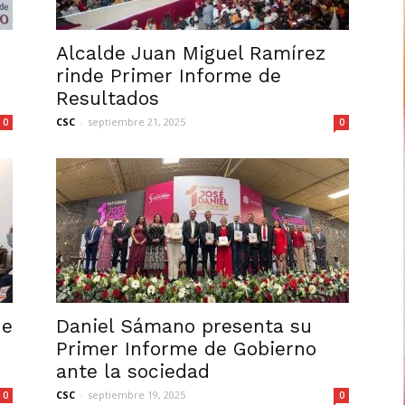
Alcalde Juan Miguel Ramírez
rinde Primer Informe de
Resultados
CSC
-
septiembre 21, 2025
0
0
de
Daniel Sámano presenta su
Primer Informe de Gobierno
ante la sociedad
CSC
-
septiembre 19, 2025
0
0