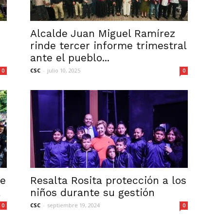
Alcalde Juan Miguel Ramírez
rinde tercer informe trimestral
ante el pueblo...
CSC
-
julio 10, 2025
0
0
me
Resalta Rosita protección a los
a
niños durante su gestión
CSC
-
septiembre 19, 2024
0
0