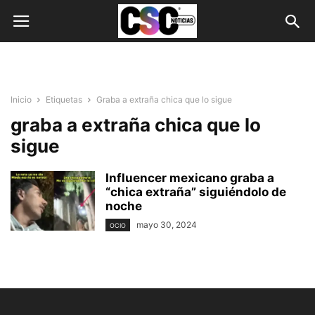
Inicio
Etiquetas
Graba a extraña chica que lo sigue
graba a extraña chica que lo
sigue
Influencer mexicano graba a
“chica extraña” siguiéndolo de
noche
mayo 30, 2024
OCIO