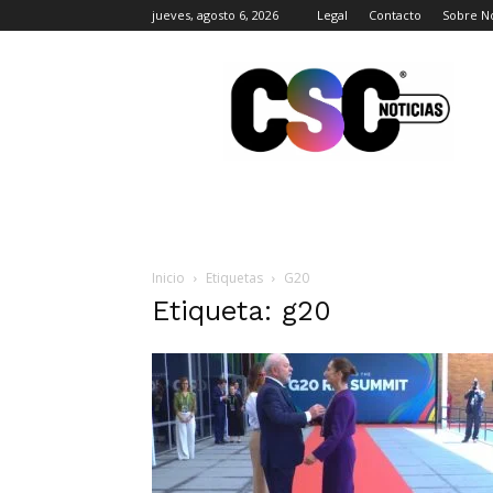
jueves, agosto 6, 2026
Legal
Contacto
Sobre N
CSC
Noticias
Inicio
Etiquetas
G20
Etiqueta: g20