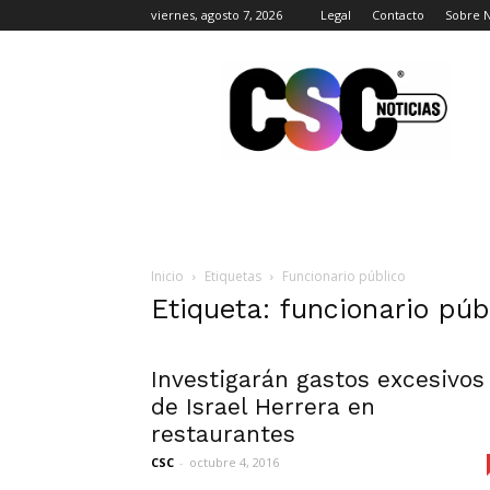
viernes, agosto 7, 2026
Legal
Contacto
Sobre 
CSC
Noticias
Inicio
Etiquetas
Funcionario público
Etiqueta: funcionario púb
Investigarán gastos excesivos
de Israel Herrera en
restaurantes
CSC
-
octubre 4, 2016