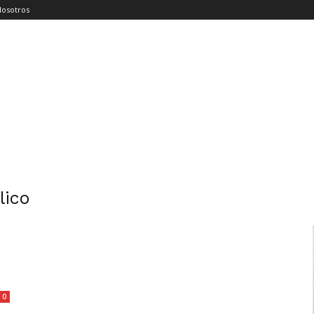
Nosotros
lico
0