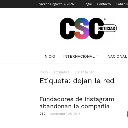
viernes, agosto 7, 2026
Legal
Contacto
Sobre 
CSC
Noticias
INICIO
INTERNACIONAL
NACIONAL
Inicio
Etiquetas
Dejan la red
Etiqueta: dejan la red
Fundadores de Instagram
abandonan la compañía
CSC
-
septiembre 25, 2018