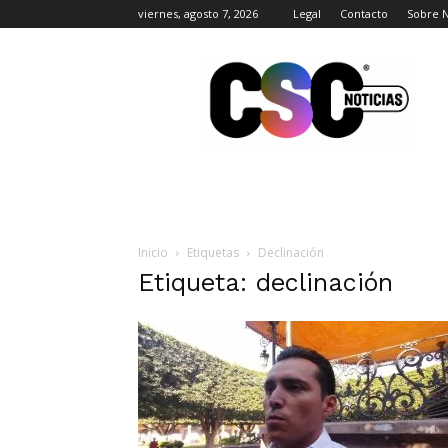
viernes, agosto 7, 2026
Legal
Contacto
Sobre 
CSC
Noticias
Inicio
Etiquetas
Declinación
Etiqueta: declinación