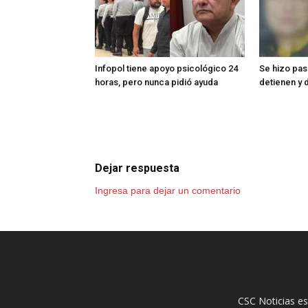
Infopol tiene apoyo psicológico 24
Se hizo pasa
horas, pero nunca pidió ayuda
detienen y 
Dejar respuesta
Ingresa para dejar un comentario
CSC Noticias es