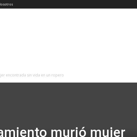
Nosotros
er encontrada sin vida en un ropero
lamiento murió mujer