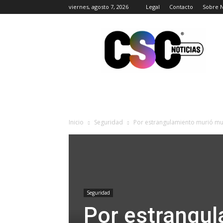
viernes, agosto 7, 2026
Legal
Contacto
Sobre 
CSC
Noticias
Inicio
Seguridad
Por estrangulamiento murió muj
Seguridad
Por estrangu