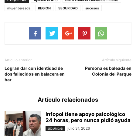
ETIQUETAS
Apaseo el Alto
dan a conocer causas de muerte
mujer baleada
REGIÓN
SEGURIDAD
sucesos
Artículo anterior
Artículo siguiente
Logran dar con identidad de
Persona es baleada en
dos fallecidos en balacera en
Colonia del Parque
bar
Artículo relacionados
Infopol tiene apoyo psicológico
24 horas, pero nunca pidió ayuda
julio 31, 2026
SEGURIDAD