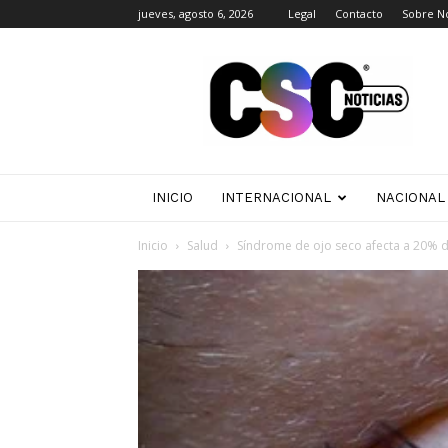
jueves, agosto 6, 2026
Legal
Contacto
Sobre N
CSC
Noticias
INICIO
INTERNACIONAL
NACIONAL
Inicio
Salud
Síndrome de ojo seco afecta a 20% d