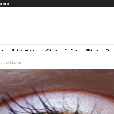
osotros
SEGURIDAD
LOCAL
OCIO
VIRAL
COL
e la población