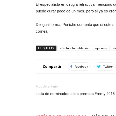
El especialista en cirugía refractiva mencionó 
puede durar poco de un mes, pero si ya es cróni
De igual forma, Peniche comentó que si este sí
córnea.
ETIQUETAS
afecta a la población
ojo seco
s
Compartir
Facebook
Twitter
Artículo anterior
Lista de nominados a los premios Emmy 2018