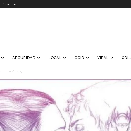
e Nosotros
SEGURIDAD
LOCAL
OCIO
VIRAL
COL
ala de Kinsey