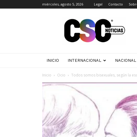
miércoles, agosto 5, 2026
Legal
Contacto
Sobr
CSC
Noticias
INICIO
INTERNACIONAL
NACIONAL
Inicio
Ocio
Todos somos bisexuales, según la esc