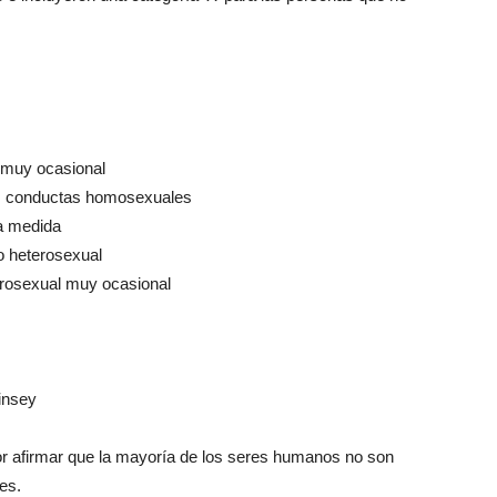
 muy ocasional
as conductas homosexuales
a medida
o heterosexual
rosexual muy ocasional
insey
or afirmar que la mayoría de los seres humanos no son
es.