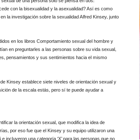
 sexual de una persona sólo se piensa en dos:
ede con la bisexualidad y la asexualidad? Así es como
 en la investigación sobre la sexualidad Alfred Kinsey, junto
ididos en los libros Comportamiento sexual del hombre y
ían en preguntarles a las personas sobre su vida sexual,
s, pensamientos y sus sentimientos hacia el mismo
 de Kinsey establece siete niveles de orientación sexual y
osición de la escala estás, pero sí te puede ayudar a
ntificar la orientación sexual, que modifica la idea de
ías, por eso fue que el Kinsey y su equipo utilizaron una
 6 e incluyeron una categoría ‘X’ para las personas que no