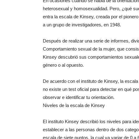
En ocasiones cuando se habla de la orientación
heterosexual y homosexualidad. Pero, ¿qué suc
entra la escala de Kinsey, creada por el pionero
a un grupo de investigadores, en 1948.
Después de realizar una serie de informes, div
Comportamiento sexual de la mujer, que consist
Kinsey descubrió sus comportamientos sexuale
género o al opuesto.
De acuerdo con el instituto de Kinsey, la escala
no existe un test oficial para detectar en qué p
observar e identificar tu orientación.
Niveles de la escala de Kinsey
El instituto Kinsey describió los niveles para ide
establecer a las personas dentro de dos categor
escala de siete puntos, la cual va variar de 0 a