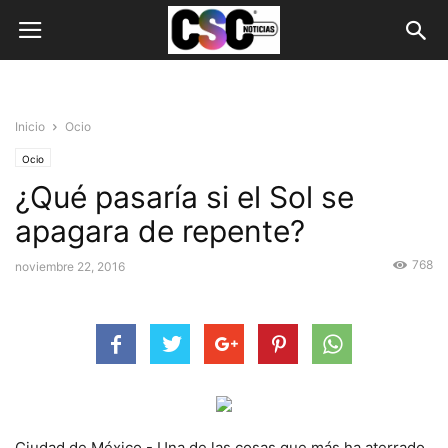
Inicio
Ocio
Ocio
¿Qué pasaría si el Sol se
apagara de repente?
768
noviembre 22, 2016
Ciudad de México.- Una de las cosas que más ha aterrado