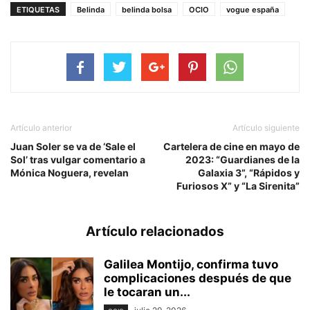
ETIQUETAS
Belinda
belinda bolsa
OCIO
vogue españa
Artículo anterior
Artículo siguiente
Juan Soler se va de ‘Sale el
Cartelera de cine en mayo de
Sol’ tras vulgar comentario a
2023: “Guardianes de la
Mónica Noguera, revelan
Galaxia 3”, “Rápidos y
Furiosos X” y “La Sirenita”
Artículo relacionados
Galilea Montijo, confirma tuvo
complicaciones después de que
le tocaran un...