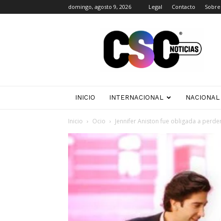
domingo, agosto 9, 2026
Legal
Contacto
Sobre
CSC
Noticias
INICIO
INTERNACIONAL
NACIONAL
Inicio
Ocio
Jennifer Aniston fue obligada a perde