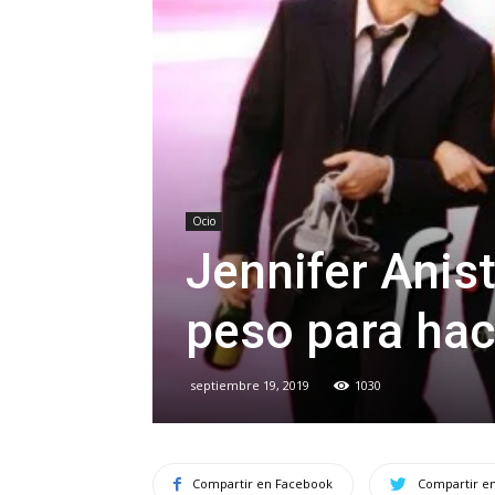
Ocio
Jennifer Anis
peso para hac
septiembre 19, 2019
1030
Compartir en Facebook
Compartir en