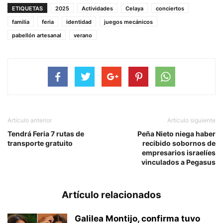
ETIQUETAS
2025
Actividades
Celaya
conciertos
familia
feria
identidad
juegos mecánicos
pabellón artesanal
verano
Artículo anterior
Artículo siguiente
Tendrá Feria 7 rutas de
Peña Nieto niega haber
transporte gratuito
recibido sobornos de
empresarios israelíes
vinculados a Pegasus
Artículo relacionados
Galilea Montijo, confirma tuvo