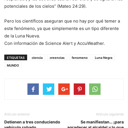
potenciales de los cielos” (Mateo 24:29).
Pero los científicos aseguran que no hay por qué temer a
este fenómeno, ya que simplemente es un tipo diferente
de la Luna Nueva.
Con información de Science Alert y AccuWeather.
ETIQUETAS
ciencia
creencias
fenomeno
Luna Negra
MUNDO
Artículo anterior
Artículo siguiente
Detienen a tres conduciendo
Se manifiestan… ¡para
vehículo robado
agradecer al alcalde! y lo que