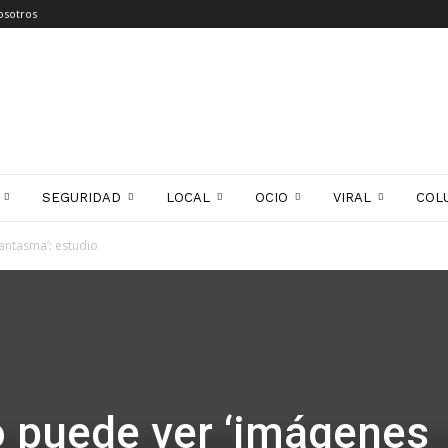
osotros
SEGURIDAD
LOCAL
OCIO
VIRAL
COL
antasma’: estudio
 puede ver ‘imágenes