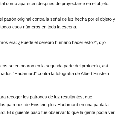
s tal como aparecen después de proyectarse en el objeto.
l patrón original contra la señal de luz hecha por el objeto y
r todos esos números en toda la escena.
mos era: ¿Puede el cerebro humano hacer esto?”, dijo
íficos se enfocaron en la segunda parte del protocolo, así
amados “Hadamard” contra la fotografía de Albert Einstein
ra recoger los patrones de luz resultantes, que
ó los patrones de Einstein-plus-Hadamard en una pantalla
d. El siguiente paso fue observar lo que la gente podía ver