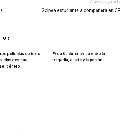
Artículo siguiente
ra
Golpea estudiante a compañera en QR
UTOR
res películas de terror
Frida Kahlo: una vida entre la
ia: clásicos que
tragedia, el arte y la pasión
n el género