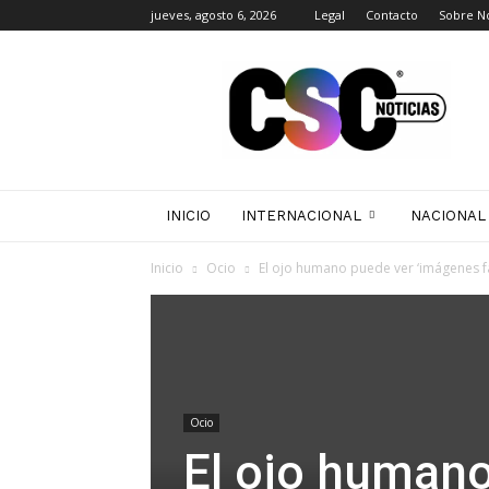
jueves, agosto 6, 2026
Legal
Contacto
Sobre N
CSC
Noticias
INICIO
INTERNACIONAL
NACIONAL
Inicio
Ocio
El ojo humano puede ver ‘imágenes f
Ocio
El ojo humano