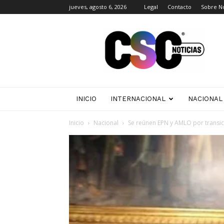
jueves, agosto 6, 2026
Legal
Contacto
Sobre N
CSC
Noticias
INICIO
INTERNACIONAL
NACIONAL
Inicio
Nacional
Se reúnen EPN y AMLO por transic