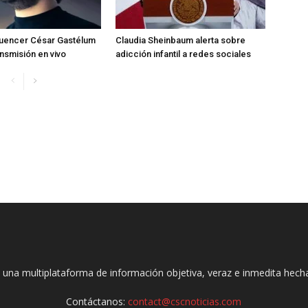
fluencer César Gastélum
Claudia Sheinbaum alerta sobre
ansmisión en vivo
adicción infantil a redes sociales
 una multiplataforma de información objetiva, veraz e inmedita hec
Contáctanos:
contact@cscnoticias.com