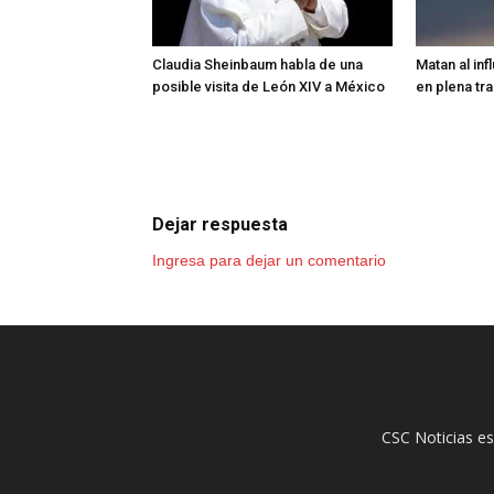
Claudia Sheinbaum habla de una
Matan al in
posible visita de León XIV a México
en plena tr
Dejar respuesta
Ingresa para dejar un comentario
CSC Noticias es