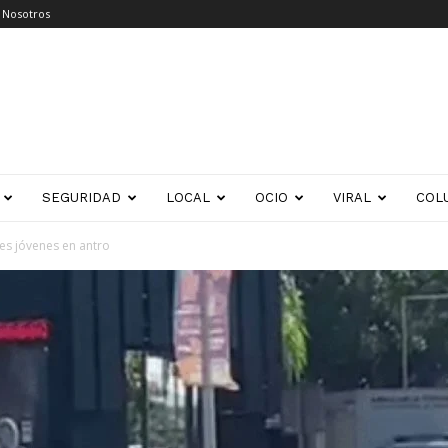
 Nosotros
SEGURIDAD
LOCAL
OCIO
VIRAL
COL
es jóvenes en antro