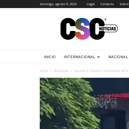
domingo, agosto 9, 2026
Legal
Contacto
Sobre
CSC
Noticias
INICIO
INTERNACIONAL
NACIONAL
Inicio
Nacional
Sacude a Tabasco asesinato de tr