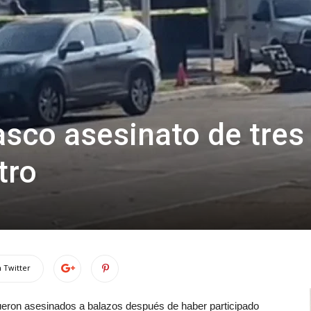
sco asesinato de tres
tro
 Twitter
fueron asesinados a balazos después de haber participado