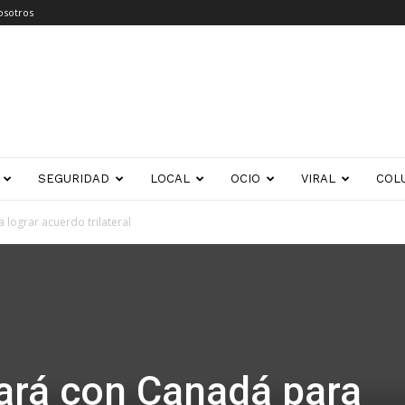
osotros
SEGURIDAD
LOCAL
OCIO
VIRAL
COL
lograr acuerdo trilateral
ará con Canadá para