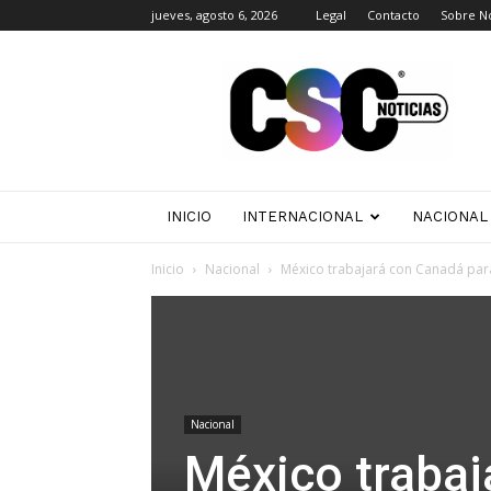
jueves, agosto 6, 2026
Legal
Contacto
Sobre N
CSC
Noticias
INICIO
INTERNACIONAL
NACIONAL
Inicio
Nacional
México trabajará con Canadá para 
Nacional
México trabaj