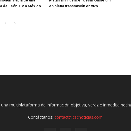
inbaum habla de una
Matan al influencer César Gastélum
ita de León XIV a México
en plena transmisión en vivo
 una multiplataforma de información objetiva, veraz e inmedita hec
Contáctanos:
contact@cscnoticias.com