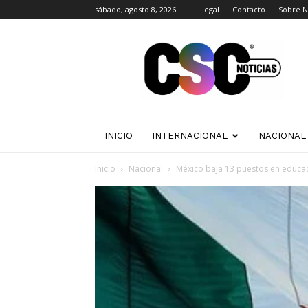
sábado, agosto 8, 2026
Legal
Contacto
Sobre N
CSC
Noticias
INICIO
INTERNACIONAL
NACIONAL
Inicio
Nacional
México baja 13 puestos en educaci