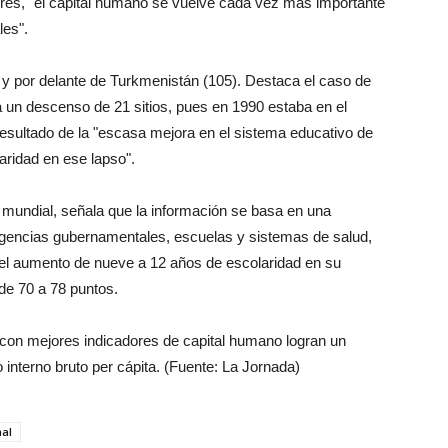
res, "el capital humano se vuelve cada vez más importante
les".
y por delante de Turkmenistán (105). Destaca el caso de
a un descenso de 21 sitios, pues en 1990 estaba en el
resultado de la "escasa mejora en el sistema educativo de
aridad en ese lapso".
d mundial, señala que la información se basa en una
gencias gubernamentales, escuelas y sistemas de salud,
o el aumento de nueve a 12 años de escolaridad en su
 de 70 a 78 puntos.
 con mejores indicadores de capital humano logran un
interno bruto per cápita. (Fuente: La Jornada)
nal