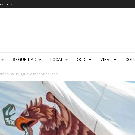
osotros
SEGURIDAD
LOCAL
OCIO
VIRAL
COL
ón y salud; igual a menor calidad...