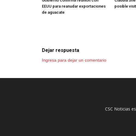
Gobierno confirma reunión con
Claudia She
EEUU para reanudar exportaciones
posible vis
de aguacate
Dejar respuesta
Ingresa para dejar un comentario
CSC Noticias es