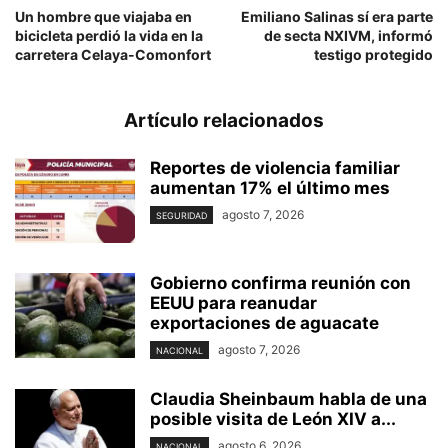
Un hombre que viajaba en
Emiliano Salinas sí era parte
bicicleta perdió la vida en la
de secta NXIVM, informó
carretera Celaya-Comonfort
testigo protegido
Artículo relacionados
Reportes de violencia familiar
aumentan 17% el último mes
agosto 7, 2026
SEGURIDAD
Gobierno confirma reunión con
EEUU para reanudar
exportaciones de aguacate
agosto 7, 2026
NACIONAL
Claudia Sheinbaum habla de una
posible visita de León XIV a...
agosto 6, 2026
NACIONAL