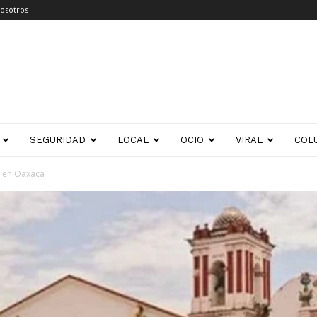
osotros
SEGURIDAD
LOCAL
OCIO
VIRAL
COL
s en Oaxaca