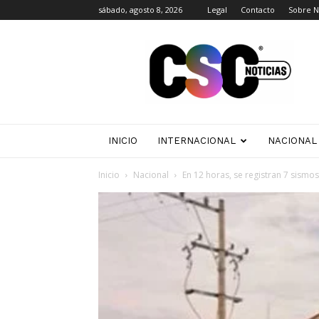
sábado, agosto 8, 2026
Legal
Contacto
Sobre N
CSC
Noticias
INICIO
INTERNACIONAL
NACIONAL
Inicio
Nacional
En 12 horas, se registran 7 sismo