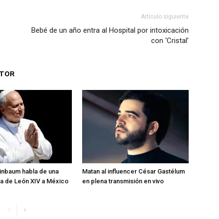
Artículo siguiente
Bebé de un año entra al Hospital por intoxicación
con ‘Cristal’
UTOR
inbaum habla de una
Matan al influencer César Gastélum
ita de León XIV a México
en plena transmisión en vivo