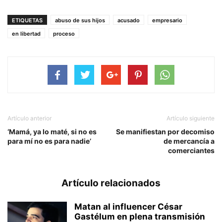
ETIQUETAS
abuso de sus hijos
acusado
empresario
en libertad
proceso
Artículo anterior
Artículo siguiente
‘Mamá, ya lo maté, si no es
Se manifiestan por decomiso
para mí no es para nadie’
de mercancía a
comerciantes
Artículo relacionados
Matan al influencer César
Gastélum en plena transmisión