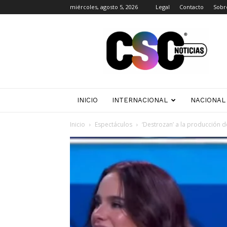
miércoles, agosto 5, 2026
Legal
Contacto
Sobr
CSC
Noticias
INICIO
INTERNACIONAL
NACIONAL
Inicio
Espectáculos
‘Destrozan’ a la producción 