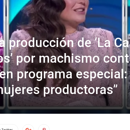
la producción de ‘La C
os’ por machismo cont
 en programa especial:
ujeres productoras”
 Twitter