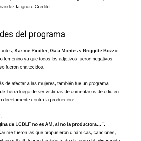
nández la ignoró Crédito:
udes del programa
rantes,
Karime Pindter
,
Gala Montes
y
Briggitte Bozzo
,
nco femenino ya que todos los adjetivos fueron negativos,
o fueron enaltecidos.
ás de afectar a las mujeres, también fue un programa
 de Tierra luego de ser víctimas de comentarios de odio en
n directamente contra la producción:
”.
gina de LCDLF no es AM, si no la productora…”.
Karime fueron las que propusieron dinámicas, canciones,
 Mario y Arath fueron también parte de, pero definitivamente