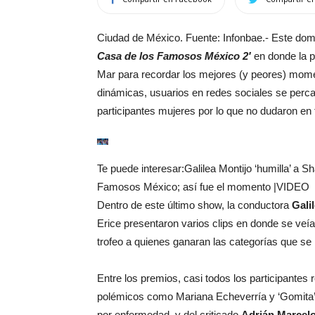
Ciudad de México. Fuente: Infonbae.- Este domi
Casa de los Famosos México 2′
en donde la pr
Mar para recordar los mejores (y peores) momen
dinámicas, usuarios en redes sociales se perca
participantes mujeres por lo que no dudaron en 
Te puede interesar:
Galilea Montijo ‘humilla’ a
Famosos México; así fue el momento |VIDEO
Dentro de este último show, la conductora
Gali
Erice presentaron varios clips en donde se veía
trofeo a quienes ganaran las categorías que se
Entre los premios, casi todos los participante
polémicos como Mariana Echeverría y ‘Gomita’,
por enfermedad, y del criticado
Adrián Marcel