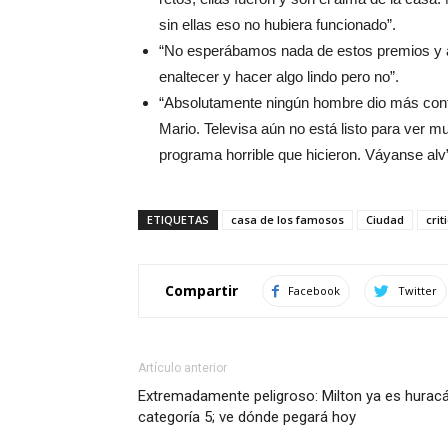
sin ellas eso no hubiera funcionado”.
“No esperábamos nada de estos premios y a
enaltecer y hacer algo lindo pero no”.
“Absolutamente ningún hombre dio más conten
Mario. Televisa aún no está listo para ver m
programa horrible que hicieron. Váyanse alv
ETIQUETAS
casa de los famosos
Ciudad
cri
Compartir
Facebook
Twitter
Artículo anterior
Extremadamente peligroso: Milton ya es hurac
categoría 5; ve dónde pegará hoy