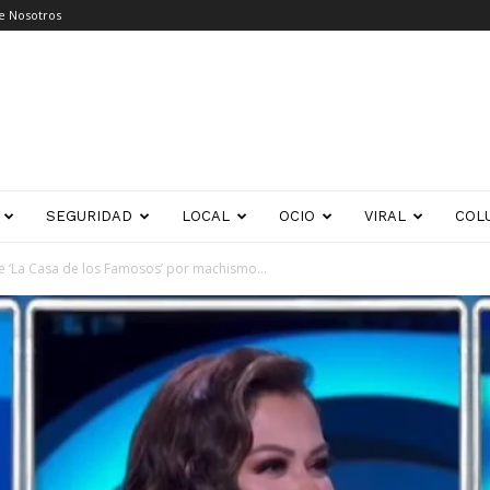
e Nosotros
SEGURIDAD
LOCAL
OCIO
VIRAL
COL
de ‘La Casa de los Famosos’ por machismo...