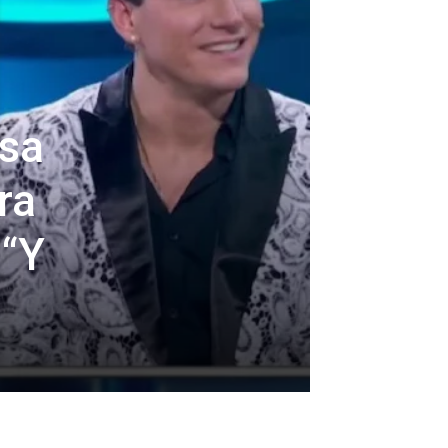
asa
ra
 “Y