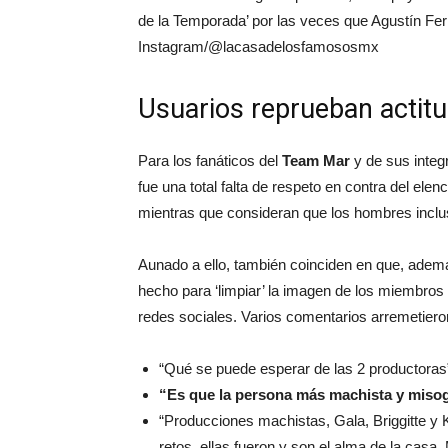
de la Temporada’ por las veces que Agustín Fer
Instagram/@lacasadelosfamososmx
Usuarios reprueban actit
Para los fanáticos del
Team Mar
y de sus integ
fue una total falta de respeto en contra del ele
mientras que consideran que los hombres inclus
Aunado a ello, también coinciden en que, adem
hecho para ‘limpiar’ la imagen de los miembros
redes sociales. Varios comentarios arremetiero
“Qué se puede esperar de las 2 productoras
“Es que la persona más machista y miso
“Producciones machistas, Gala, Briggitte y 
retos, ellas fueron y son el alma de la casa.