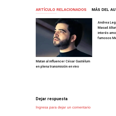
ARTÍCULO RELACIONADOS
MÁS DEL A
Andrea Lega
Masad Altam
interés amo
famosos M
Matan al influencer César Gastélum
en plena transmisión en vivo
Dejar respuesta
Ingresa para dejar un comentario