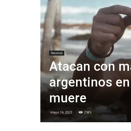
Nacional
Atacan con ma
argentinos en
muere
mayo 16, 2023
2585