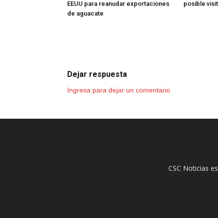
EEUU para reanudar exportaciones
posible vis
de aguacate
Dejar respuesta
Ingresa para dejar un comentario
CSC Noticias es