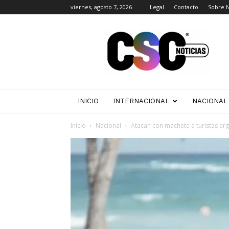
viernes, agosto 7, 2026
Legal
Contacto
Sobre 
CSC
Noticias
INICIO
INTERNACIONAL
NACIONAL
Inicio
Nacional
Atacan con machete a turistas ar