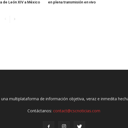
ita de León XIV a México
en plena transmisión en vivo
 una multiplataforma de información objetiva, veraz e inmedita hec
Contáctanos:
contact@cscnoticias.com