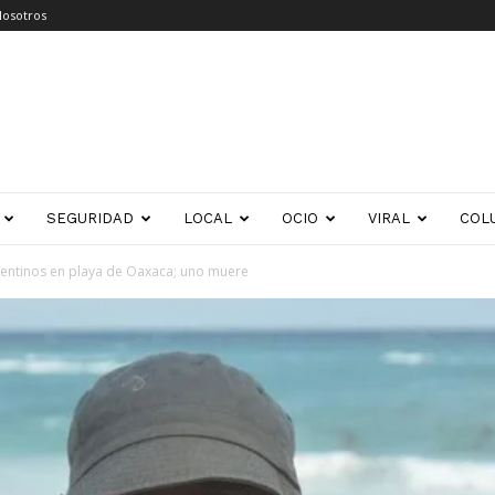
Nosotros
SEGURIDAD
LOCAL
OCIO
VIRAL
COL
gentinos en playa de Oaxaca; uno muere