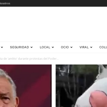
Nosotros
SEGURIDAD
LOCAL
OCIO
VIRAL
COL
 de ‘amlito’ durante protestas del Poder...