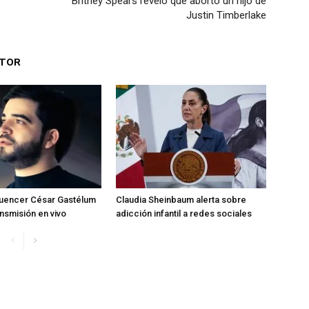
Britney Spears reveló que abortó un hijo de
Justin Timberlake
UTOR
fluencer César Gastélum
Claudia Sheinbaum alerta sobre
ansmisión en vivo
adicción infantil a redes sociales