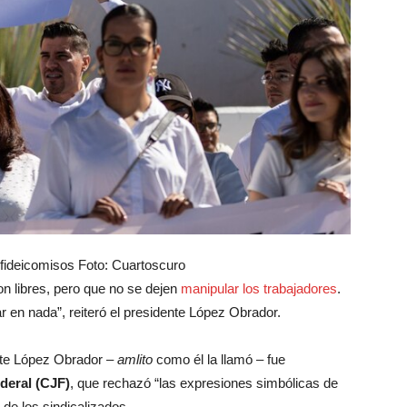
 fideicomisos Foto: Cuartoscuro
on libres, pero que no se dejen
manipular los trabajadores
.
ar en nada”, reiteró el presidente López Obrador.
ente López Obrador –
amlito
como él la llamó – fue
deral (CJF)
, que rechazó “las expresiones simbólicas de
 de los sindicalizados.