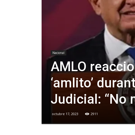
Nacional
AMLO reaccio
‘amlito’ duran
Judicial: “No
octubre 17, 2023
2911