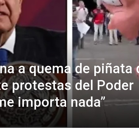
na a quema de piñata 
te protestas del Poder
 me importa nada”