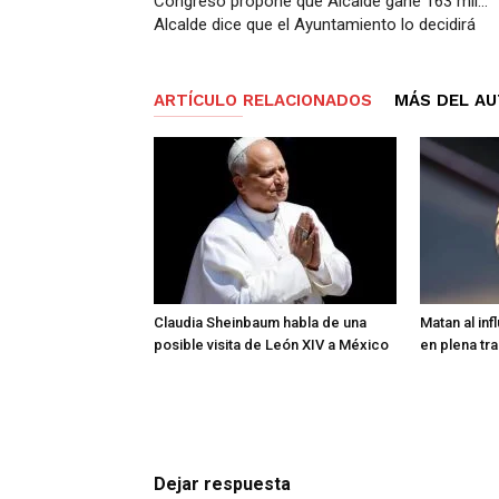
Congreso propone que Alcalde gane 163 mil…
Alcalde dice que el Ayuntamiento lo decidirá
ARTÍCULO RELACIONADOS
MÁS DEL A
Claudia Sheinbaum habla de una
Matan al in
posible visita de León XIV a México
en plena tr
Dejar respuesta