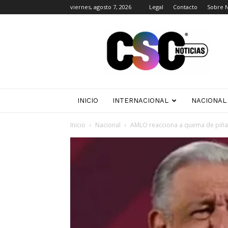
viernes, agosto 7, 2026
Legal
Contacto
Sobre 
CSC
Noticias
INICIO
INTERNACIONAL
NACIONAL
Inicio
Nacional
AMLO reacciona a quema de piñata