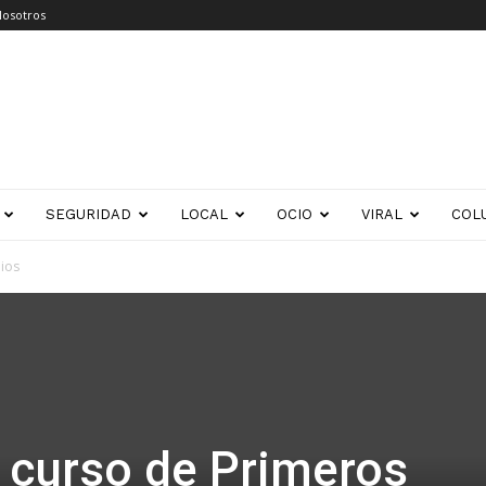
Nosotros
SEGURIDAD
LOCAL
OCIO
VIRAL
COL
lios
a curso de Primeros