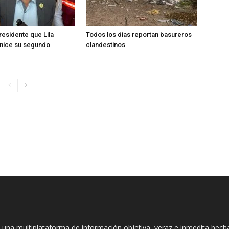
esidente que Lila
Todos los días reportan basureros
ice su segundo
clandestinos
 una multiplataforma de información objetiva, veraz e inmedita hec