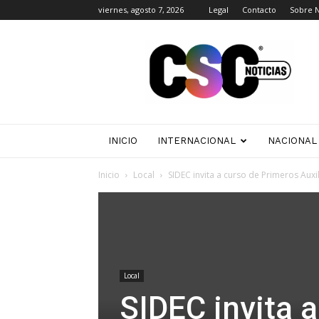
viernes, agosto 7, 2026
Legal
Contacto
Sobre 
CSC
Noticias
INICIO
INTERNACIONAL
NACIONAL
Inicio
Local
SIDEC invita a curso de Primeros Auxi
Local
SIDEC invita 