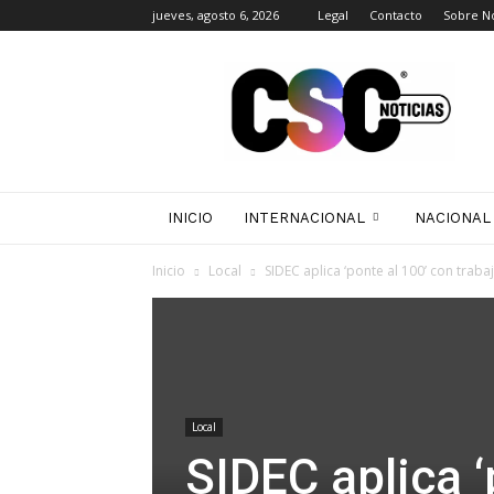
jueves, agosto 6, 2026
Legal
Contacto
Sobre N
CSC
Noticias
INICIO
INTERNACIONAL
NACIONAL
Inicio
Local
SIDEC aplica ‘ponte al 100’ con tra
Local
SIDEC aplica ‘