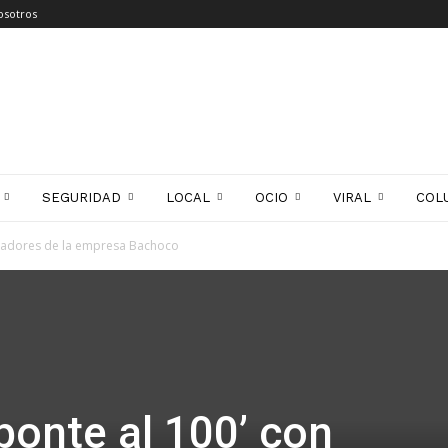
osotros
SEGURIDAD
LOCAL
OCIO
VIRAL
COL
bajadores de la empresa Bachoco
ponte al 100’ con