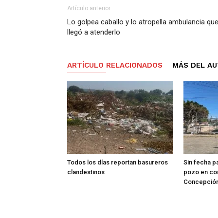
Artículo anterior
Lo golpea caballo y lo atropella ambulancia qu
llegó a atenderlo
ARTÍCULO RELACIONADOS
MÁS DEL A
Todos los días reportan basureros
Sin fecha p
clandestinos
pozo en co
Concepció