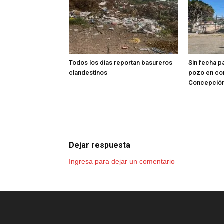
Todos los días reportan basureros
Sin fecha p
clandestinos
pozo en co
Concepció
Dejar respuesta
Ingresa para dejar un comentario