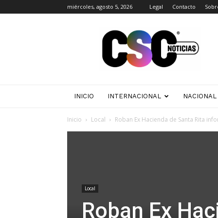
miércoles, agosto 5, 2026
Legal
Contacto
Sobr
CSC
Noticias
INICIO
INTERNACIONAL
NACIONAL
Inicio
Local
Roban Ex Hacienda de Santa Rita inf
Local
Roban Ex Haci