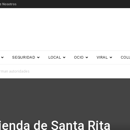
e Nosotros
SEGURIDAD
LOCAL
OCIO
VIRAL
COL
orman autoridades
enda de Santa Rita