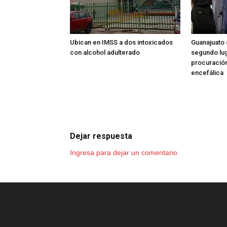
Ubican en IMSS a dos intoxicados
Guanajuato 
con alcohol adulterado
segundo lug
procuració
encefálica
Dejar respuesta
Ingresa para dejar un comentario