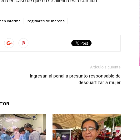
rena en caso de que no se atienda esta solicitud”.
den informe
regidores de morena
Artículo siguiente
Ingresan al penal a presunto responsable de
descuartizar a mujer
UTOR