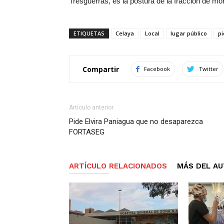
Tresguerras, es la postura de la fraccion de mo
ETIQUETAS
Celaya
Local
lugar público
pi
Compartir
Facebook
Twitter
Artículo anterior
Pide Elvira Paniagua que no desaparezca
FORTASEG
ARTÍCULO RELACIONADOS
MÁS DEL A