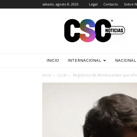
sábado, agosto 8, 2026
Legal
Contacto
Sobre N
CSC
Noticias
INICIO
INTERNACIONAL
NACIONAL
Inicio
Local
Regidores de Morena piden que infor