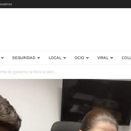
osotros
SEGURIDAD
LOCAL
OCIO
VIRAL
COL
me de gobierno se lleve a cabo...