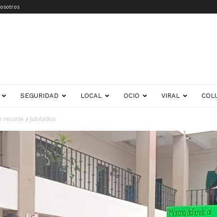
osotros
SEGURIDAD
LOCAL
OCIO
VIRAL
COL
r recorte a Jubilados