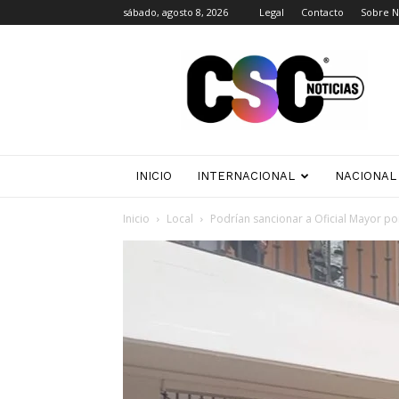
sábado, agosto 8, 2026
Legal
Contacto
Sobre N
CSC
Noticias
INICIO
INTERNACIONAL
NACIONAL
Inicio
Local
Podrían sancionar a Oficial Mayor po