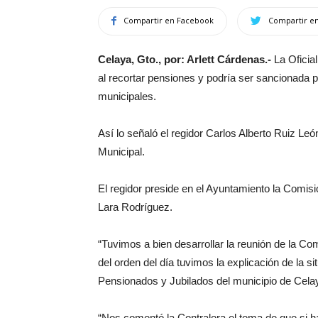
Compartir en Facebook
Compartir en
Celaya, Gto., por: Arlett Cárdenas.-
La Oficia
al recortar pensiones y podría ser sancionada 
municipales.
Así lo señaló el regidor Carlos Alberto Ruiz Leó
Municipal.
El regidor preside en el Ayuntamiento la Comis
Lara Rodríguez.
“Tuvimos a bien desarrollar la reunión de la Co
del orden del día tuvimos la explicación de la si
Pensionados y Jubilados del municipio de Celay
“Nos comentó la Contralora el tema de que si ha