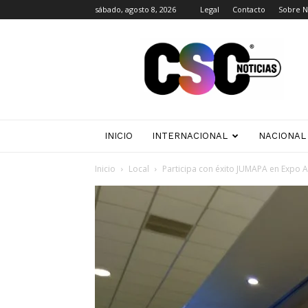
sábado, agosto 8, 2026
Legal
Contacto
Sobre N
CSC
Noticias
INICIO
INTERNACIONAL
NACIONAL
Inicio
Local
Participa con éxito JUMAPA en Expo 